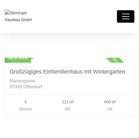
Einfamilienhaus
529.000
ZU VERKAUFEN
Großzügiges Einfamilienhaus mit Wintergarten
Mariengasse
93349 Offendorf
5
121 m²
600 m²
Zimmer
Wfl.
Gfl.