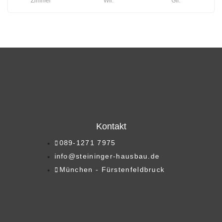
Zimmer
Wfl.
Gfl.
Kontakt
089-1271 7975
info@steininger-hausbau.de
München - Fürstenfeldbruck