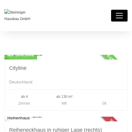
Reihenhaus
ab 360.000
KATALOGHAUS
Cityline
Deutschland
ab 4
ab 130 m²
Zimmer
Wfl.
Gfl.
Reihenhaus
VERKAUFT
Reiheneckhaus in ruhiger Lage (rechts)