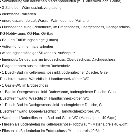
• Verwendung von deutschen Markenprodukten (z. B. Villeroy&Boch, Grohe)
• 3-Scheiben-Wärmeschutzverglasung
• elektrische Rollläden
• energiesparende Luft-Wasser-Wärmepumpe (Vaillant)
• Fußbodenheizung (Pedotherm) im Erdgeschoss, Obergeschoss, Dachgeschoss,
KG-Hobbyraum, KG-Flur, KG-Bad
• Be- und Entlüftungsanlage (Lunos)
• Außen- und Innenmalerarbeiten
• witterungsbeständiger Silikonharz-Außenputz
• Innenputz Q3 geglättet im Erdgeschoss, Obergeschoss, Dachgeschoss
• Etagentreppen aus massivem Buchenholz
• 1 Dusch-Bad im Kellergeschoss inkl. bodengleicher Dusche, Glas-
Duschtrennwand, Waschtisch, Handtuchheizkörper, WC
• 1 Gäste-WC im Erdgeschoss
• 1 Bad im Obergeschoss inkl. Badewanne, bodengleicher Dusche, Glas-
Duschtrennwand, Waschtisch, Handtuchheizkörper, WC
• 1 Dusch-Bad im Dachgeschoss inkl. bodengleicher Dusche, Glas-
Duschtrennwand, Doppelwaschtisch, Handtuchheizkörper, WC
• Wand- und Bodenfliesen im Bad und Gäste-WC (Materialpreis 40 €/qm)
• Fliesen als Bodenbelag im Kellergeschoss-Hobbyraum (Materialpreis 40 €/qm)
• Fliesen als Bodenbelag im Erdgeschoss (Materialpreis 40 €/qm)