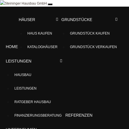
HÄUSER
GRUNDSTÜCKE
HAUS KAUFEN
GRUNDSTÜCK KAUFEN
Reiheneckhaus in ruhiger Lage (rechts)
HOME
KATALOGHÄUSER
GRUNDSTÜCK VERKAUFEN
Startseite
»
Angebote
»
Fürstenfeldbruck
»
Reiheneckhaus in ruhiger Lage (rechts)
LEISTUNGEN
HAUSBAU
Verkauft
Typ:
Reihenhaus
Ort:
Fürstenfeldbruck
LEISTUNGEN
Zimmer:
4
Wfl.:
127 m²
RATGEBER HAUSBAU
Gfl.:
227 m²
REFERENZEN
FINANZIERUNGSBERATUNG
Beschreibung
Details