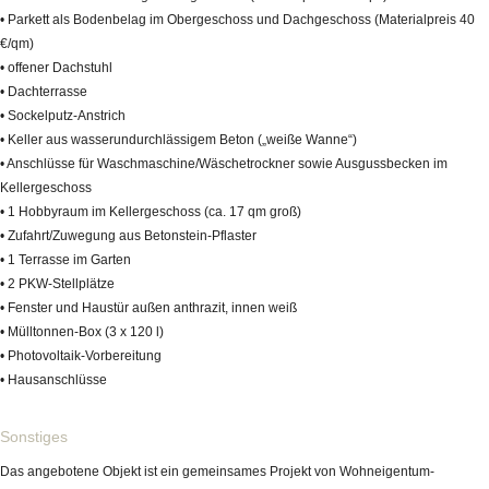
• Parkett als Bodenbelag im Obergeschoss und Dachgeschoss (Materialpreis 40
€/qm)
• offener Dachstuhl
• Dachterrasse
• Sockelputz-Anstrich
• Keller aus wasserundurchlässigem Beton („weiße Wanne“)
• Anschlüsse für Waschmaschine/Wäschetrockner sowie Ausgussbecken im
Kellergeschoss
• 1 Hobbyraum im Kellergeschoss (ca. 17 qm groß)
• Zufahrt/Zuwegung aus Betonstein-Pflaster
• 1 Terrasse im Garten
• 2 PKW-Stellplätze
• Fenster und Haustür außen anthrazit, innen weiß
• Mülltonnen-Box (3 x 120 l)
• Photovoltaik-Vorbereitung
• Hausanschlüsse
Sonstiges
Das angebotene Objekt ist ein gemeinsames Projekt von Wohneigentum-