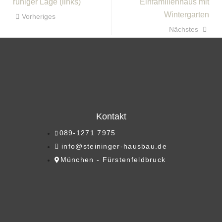
ruhiger Lage (links)
Einfamilienhaus mit
Wintergarten
Vorheriges
Nächstes
Kontakt
089-1271 7975
info@steininger-hausbau.de
München - Fürstenfeldbruck