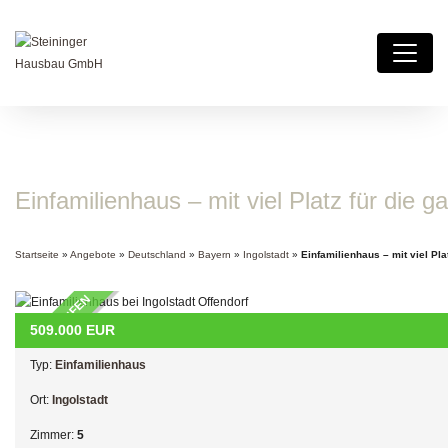
Einfamilienhaus – mit viel Platz für die g
Startseite
»
Angebote
»
Deutschland
»
Bayern
»
Ingolstadt
»
Einfamilienhaus – mit viel Pla
ZU VERKAUFEN
509.000
EUR
Typ:
Einfamilienhaus
Ort:
Ingolstadt
Zimmer:
5