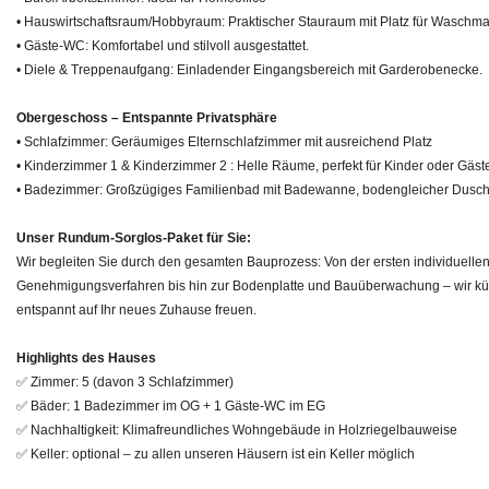
• Hauswirtschaftsraum/Hobbyraum: Praktischer Stauraum mit Platz für Waschma
• Gäste-WC: Komfortabel und stilvoll ausgestattet.
• Diele & Treppenaufgang: Einladender Eingangsbereich mit Garderobenecke.
Obergeschoss – Entspannte Privatsphäre
• Schlafzimmer: Geräumiges Elternschlafzimmer mit ausreichend Platz
• Kinderzimmer 1 & Kinderzimmer 2 : Helle Räume, perfekt für Kinder oder Gäst
• Badezimmer: Großzügiges Familienbad mit Badewanne, bodengleicher Dusc
Unser Rundum-Sorglos-Paket für Sie:
Wir begleiten Sie durch den gesamten Bauprozess: Von der ersten individuelle
Genehmigungsverfahren bis hin zur Bodenplatte und Bauüberwachung – wir kü
entspannt auf Ihr neues Zuhause freuen.
Highlights des Hauses
✅ Zimmer: 5 (davon 3 Schlafzimmer)
✅ Bäder: 1 Badezimmer im OG + 1 Gäste-WC im EG
✅ Nachhaltigkeit: Klimafreundliches Wohngebäude in Holzriegelbauweise
✅ Keller: optional – zu allen unseren Häusern ist ein Keller möglich