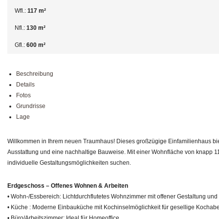
Wfl.:
117 m²
Nfl.:
130 m²
Gfl.:
600 m²
Beschreibung
Details
Fotos
Grundrisse
Lage
Willkommen in Ihrem neuen Traumhaus! Dieses großzügige Einfamilienhaus biete
Ausstattung und eine nachhaltige Bauweise. Mit einer Wohnfläche von knapp 11
individuelle Gestaltungsmöglichkeiten suchen.
Erdgeschoss – Offenes Wohnen & Arbeiten
• Wohn-/Essbereich: Lichtdurchflutetes Wohnzimmer mit offener Gestaltung und
• Küche : Moderne Einbauküche mit Kochinselmöglichkeit für gesellige Kochab
• Büro/Arbeitszimmer: Ideal für Homeoffice